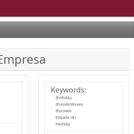
i Empresa
Keywords:
@infoAeu
@residentesaeu
@uroweb
Etiqueta «#»
Hashtag