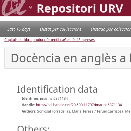
Repositori URV
Last 15 days
Llistat per col·leccions
Llistado por coleccio
Capítols de llibre producció científica
Gestió d'Empreses
Docència en anglès a 
Identification data
Identifier:
imarina:6371134
Handle
:
https://hdl.handle.net/20.500.11797/imarina6371134
Authors:
Sorrosal Forradellas, Maria Teresa / Teruel Carrizosa, M
Others: