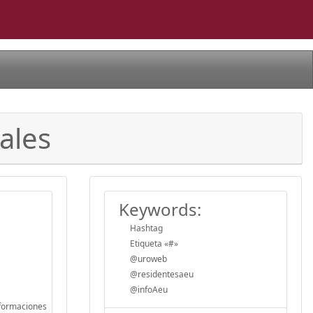
ales
Keywords:
Hashtag
Etiqueta «#»
@uroweb
@residentesaeu
@infoAeu
sformaciones