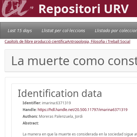
Repositori URV
Last 15 days
Llistat per col·leccions
Llistado por coleccio
Capítols de llibre producció científica
Antropologia, Filosofia i Treball Social
La muerte como consta
Identification data
Identifier:
imarina:6371319
Handle
:
https://hdl.handle.net/20.500.11797/imarina6371319
Authors:
Moreras Palenzuela, Jordi
Abstract:
La manera en que la muerte es considerada en la sociedad sigue atr