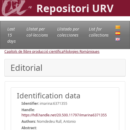
Repositori URV
Last
Llistat per
Llistado por
List for
15
col·leccions
colecciones
collections
days
Capítols de llibre producció científica
Filologies Romàniques
Editorial
Identification data
Identifier:
imarina:6371355
Handle
:
https://hdl.handle.net/20.500.11797/imarina6371355
Authors:
Nomdedeu Rull, Antonio
Abstract: