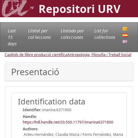
Repositori URV
Last
Llistat per
Llistado por
List for
15
col·leccions
colecciones
collections
days
Capítols de llibre producció científica
Antropologia, Filosofia i Treball Social
Presentació
Identification data
Identifier:
imarina:6371800
Handle
:
https://hdl.handle.net/20.500.11797/imarina6371800
Authors:
Anleu Hernández, Claudia Maria / Forns Fernández, Maria