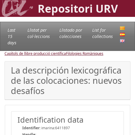
Repositori URV
Last
Llistat per
Llistado por
List for
15
col·leccions
colecciones
collections
days
Capítols de llibre producció científica
Filologies Romàniques
La descripción lexicográfica
de las colocaciones: nuevos
desafíos
Identification data
Identifier:
imarina:6411897
Handle
: