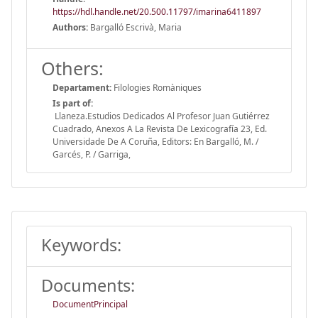
https://hdl.handle.net/20.500.11797/imarina6411897
Authors:
Bargalló Escrivà, Maria
Others:
Departament:
Filologies Romàniques
Is part of:
Llaneza.Estudios Dedicados Al Profesor Juan Gutiérrez
Cuadrado, Anexos A La Revista De Lexicografía 23, Ed.
Universidade De A Coruña, Editors: En Bargalló, M. /
Garcés, P. / Garriga,
Keywords:
Documents:
DocumentPrincipal