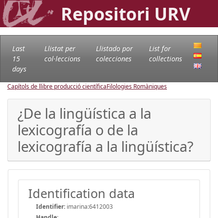
Repositori URV
Last
Llistat per
Llistado por
List for
15
col·leccions
colecciones
collections
days
Capítols de llibre producció científica
Filologies Romàniques
¿De la lingüística a la
lexicografía o de la
lexicografía a la lingüística?
Identification data
Identifier:
imarina:6412003
Handle
: