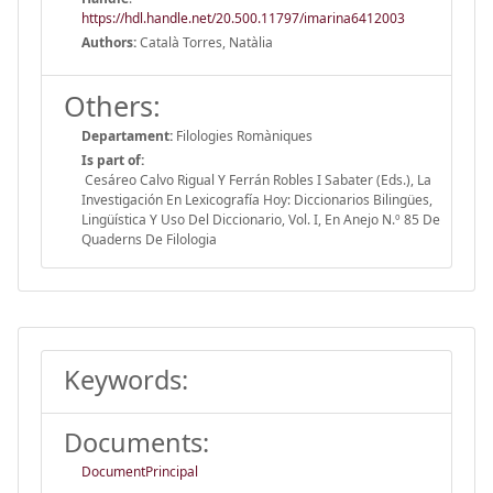
https://hdl.handle.net/20.500.11797/imarina6412003
Authors:
Català Torres, Natàlia
Others:
Departament:
Filologies Romàniques
Is part of:
Cesáreo Calvo Rigual Y Ferrán Robles I Sabater (Eds.), La
Investigación En Lexicografía Hoy: Diccionarios Bilingües,
Lingüística Y Uso Del Diccionario, Vol. I, En Anejo N.º 85 De
Quaderns De Filologia
Keywords:
Documents:
DocumentPrincipal