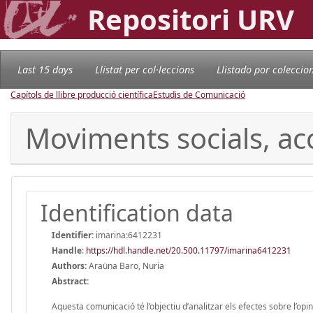
Repositori URV
Last 15 days
Llistat per col·leccions
Llistado por coleccio
Capítols de llibre producció científica
Estudis de Comunicació
Moviments socials, ac
Identification data
Identifier:
imarina:6412231
Handle
:
https://hdl.handle.net/20.500.11797/imarina6412231
Authors:
Araüna Baro, Nuria
Abstract:
Aquesta comunicació té l’objectiu d’analitzar els efectes sobre l’opi