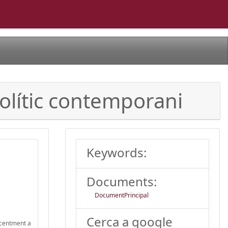
polític contemporani
Keywords:
Documents:
DocumentPrincipal
Cerca a google
recentment a