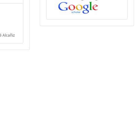
é Alcañiz