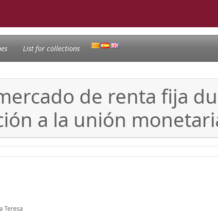
nes
List for collections
rcado de renta fija dura
ación a la unión monetar
ia Teresa