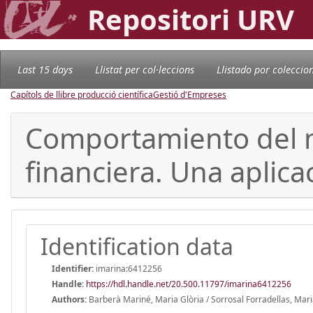
Repositori URV
Last 15 days
Llistat per col·leccions
Llistado por coleccio
Capítols de llibre producció científica
Gestió d'Empreses
Comportamiento del me
financiera. Una aplic
Identification data
Identifier:
imarina:6412256
Handle
:
https://hdl.handle.net/20.500.11797/imarina6412256
Authors:
Barberà Mariné, Maria Glòria / Sorrosal Forradellas, Mar