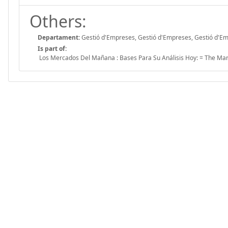
Others:
Departament:
Gestió d'Empreses, Gestió d'Empreses, Gestió d'E
Is part of:
Los Mercados Del Mañana : Bases Para Su Análisis Hoy: = The Marke