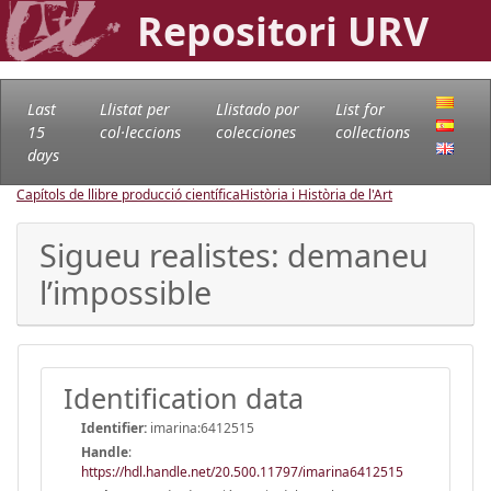
Repositori URV
Last
Llistat per
Llistado por
List for
15
col·leccions
colecciones
collections
days
Capítols de llibre producció científica
Història i Història de l'Art
Sigueu realistes: demaneu
l’impossible
Identification data
Identifier:
imarina:6412515
Handle
:
https://hdl.handle.net/20.500.11797/imarina6412515