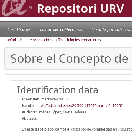
Repositori URV
Last 15 days
Llistat per col·leccions
Llistado por coleccio
Capítols de llibre producció científica
Filologies Romàniques
Sobre el Concepto de 
Identification data
Identifier:
imarina:6419052
Handle
:
https://hdl.handle.net/20.500.11797/imarina6419052
Authors:
Jiménez López, María Dolores
Abstract:
En este trabajo abordamos el concepto de complejidad en lingüística