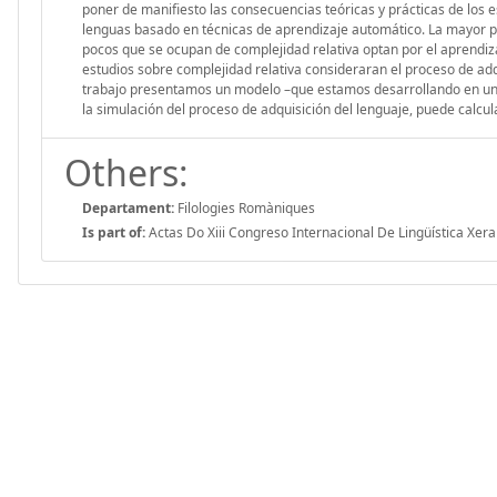
poner de manifiesto las consecuencias teóricas y prácticas de los 
lenguas basado en técnicas de aprendizaje automático. La mayor pa
pocos que se ocupan de complejidad relativa optan por el aprendi
estudios sobre complejidad relativa consideraran el proceso de adqu
trabajo presentamos un modelo –que estamos desarrollando en un 
la simulación del proceso de adquisición del lenguaje, puede calcula
Others:
Departament:
Filologies Romàniques
Is part of:
Actas Do Xiii Congreso Internacional De Lingüística Xer