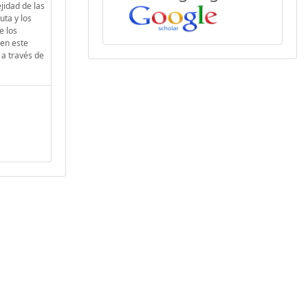
jidad de las
uta y los
e los
 en este
a través de