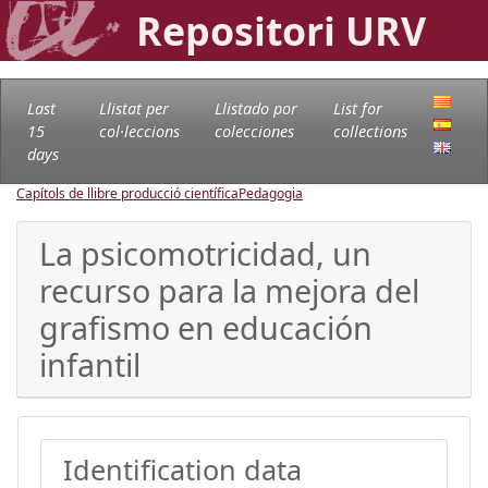
Repositori URV
Last
Llistat per
Llistado por
List for
15
col·leccions
colecciones
collections
days
Capítols de llibre producció científica
Pedagogia
La psicomotricidad, un
recurso para la mejora del
grafismo en educación
infantil
Identification data