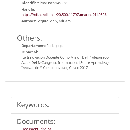
Identifier:
imarina:9149538
Handle
:
https://hdl.handle.net/20.500.11797/imarina9149538
Authors:
Segura Meix, Míriam
Others:
Departament:
Pedagogia
Is part of:
La Innovación Docente Como Misión Del Profesorado.
Actas Del Iv Congreso Internacional Sobre Aprendizaje,
Innovación Y Competitividad, Cinaic 2017
Keywords:
Documents:
DocumentPrincipal