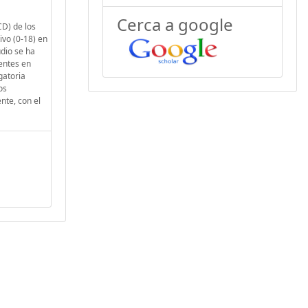
Cerca a google
CD) de los
ivo (0-18) en
udio se ha
entes en
gatoria
os
nte, con el