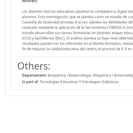
Abstract:
Los distintos marcos educativos plantean la competencia digital do
alumnos. Esta investigación, que se plantea como un estudio de caso
Cataluña de titularidad privada. A la vez, plantea las debilidades 
realizado mediante la aplicación de la herramienta COMDID-A (tes
estudio desarrollan sus tareas formativas en distintas etapas educa
(ESO) y bachillerato (BAC). El análisis plantea un bajo nivel obtenid
resultados pueden ser los referentes en el diseño formativo, mediante
fin de mejorar la calidad educativa del centro, el proceso de E-A e
Others:
Departament:
Bioquímica i Biotecnologia, Bioquímica i Biotecnolo
Is part of:
Tecnologías Educativas Y Estrategias Didácticas