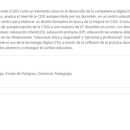
cente (CDD) como un elemento clave en el desarrollo de la competencia digital (
, analiza el nivel de la CDD autopercibida por los docentes, en un centro educat
del centro para elaborar un diseño formativo en busca de la mejora en CDD. El est
t de autopercepción de la CDD) a una muestra de 67 docentes en activo. Los doc
tivas: educación infantil (EI), educación primaria (EP), educación secundaria obli
o en las dimensiones “relacional, ética y seguridad” y “personal y profesional”. Est
 el uso de la tecnología digital (TD), a través de la reflexión de la práctica doce
n los alumnos y conseguir el cambio educativo.
gia, Escola de Postgrau i Doctorat, Pedagogia