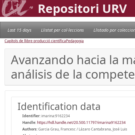
Repositori URV
Last 15 days
Llistat per col·leccions
Llistado por coleccio
Capítols de llibre producció científica
Pedagogia
Avanzando hacia la ma
análisis de la compete
Identification data
Identifier:
imarina:9162234
Handle
:
https://hdl.handle.net/20.500.11797/imarina9162234
Authors:
Garcia Grau, Francesc / Lázaro Cantabrana, José Luis