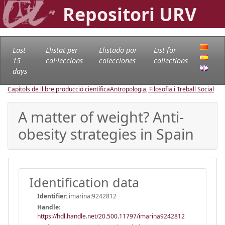
Repositori URV
Last
Llistat per
Llistado por
List for
15
col·leccions
colecciones
collections
days
Capítols de llibre producció científica
Antropologia, Filosofia i Treball Social
A matter of weight? Anti-
obesity strategies in Spain
Identification data
Identifier:
imarina:9242812
Handle
:
https://hdl.handle.net/20.500.11797/imarina9242812