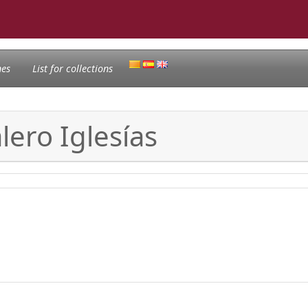
nes
List for collections
lero Iglesías