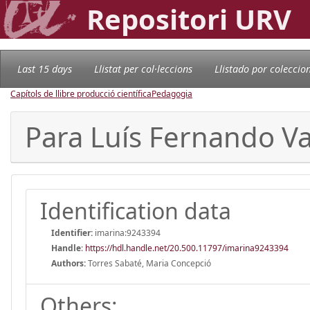
Repositori URV
Last 15 days
Llistat per col·leccions
Llistado por coleccio
Capítols de llibre producció científica
Pedagogia
Para Luís Fernando Va
Identification data
Identifier:
imarina:9243394
Handle
:
https://hdl.handle.net/20.500.11797/imarina9243394
Authors:
Torres Sabaté, Maria Concepció
Others: