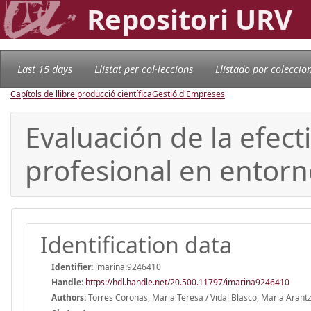
Repositori URV
Last 15 days
Llistat per col·leccions
Llistado por coleccio
Capítols de llibre producció científica
Gestió d'Empreses
Evaluación de la efect
profesional en entorn
Identification data
Identifier:
imarina:9246410
Handle
:
https://hdl.handle.net/20.500.11797/imarina9246410
Authors:
Torres Coronas, Maria Teresa / Vidal Blasco, Maria Arant