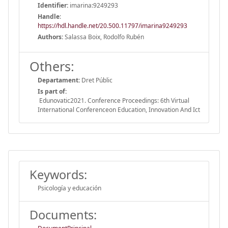
Identifier:
imarina:9249293
Handle
:
https://hdl.handle.net/20.500.11797/imarina9249293
Authors:
Salassa Boix, Rodolfo Rubén
Others:
Departament:
Dret Públic
Is part of:
Edunovatic2021. Conference Proceedings: 6th Virtual
International Conferenceon Education, Innovation And Ict
Keywords:
Psicología y educación
Documents: