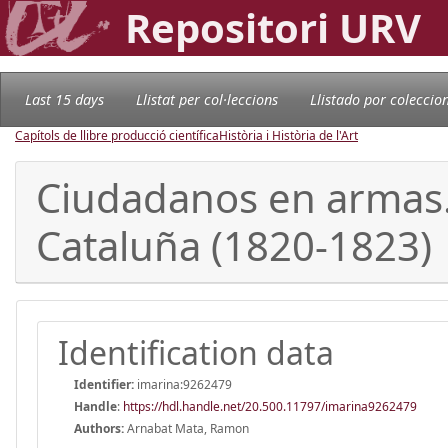
Repositori URV
Last 15 days
Llistat per col·leccions
Llistado por coleccio
Capítols de llibre producció científica
Història i Història de l'Art
Ciudadanos en armas. 
Cataluña (1820-1823)
Identification data
Identifier:
imarina:9262479
Handle
:
https://hdl.handle.net/20.500.11797/imarina9262479
Authors:
Arnabat Mata, Ramon