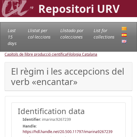
Repositori URV
Last
Llistat per
Llistado por
List for
15
col·leccions
colecciones
collections
days
Capítols de llibre producció científica
Filologia Catalana
El règim i les accepcions del
verb «encantar»
Identification data
Identifier:
imarina:9267239
Handle
:
https://hdl.handle.net/20.500.11797/imarina9267239