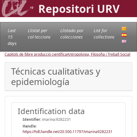
Repositori URV
Last
Llistat per
Llistado por
List for
15
col·leccions
colecciones
collections
days
Capítols de llibre producció científica
Antropologia, Filosofia i Treball Social
Técnicas cualitativas y
epidemiología
Identification data
Identifier:
imarina:9282231
Handle
:
https://hdl.handle.net/20.500.11797/imarina9282231