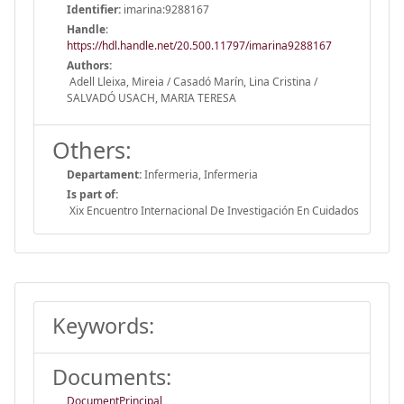
Identifier:
imarina:9288167
Handle
:
https://hdl.handle.net/20.500.11797/imarina9288167
Authors:
Adell Lleixa, Mireia / Casadó Marín, Lina Cristina /
SALVADÓ USACH, MARIA TERESA
Others:
Departament:
Infermeria, Infermeria
Is part of:
Xix Encuentro Internacional De Investigación En Cuidados
Keywords:
Documents:
DocumentPrincipal