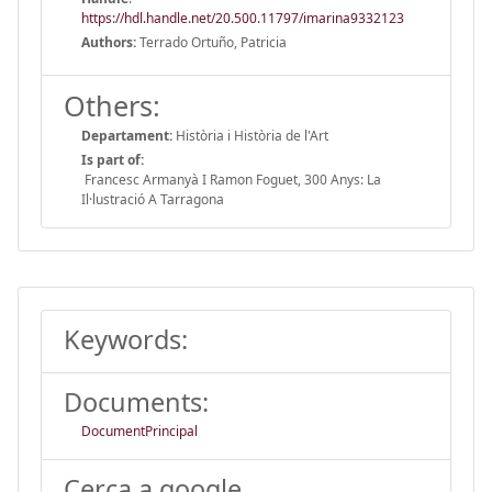
https://hdl.handle.net/20.500.11797/imarina9332123
Authors:
Terrado Ortuño, Patricia
Others:
Departament:
Història i Història de l'Art
Is part of:
Francesc Armanyà I Ramon Foguet, 300 Anys: La
Il·lustració A Tarragona
Keywords:
Documents:
DocumentPrincipal
Cerca a google