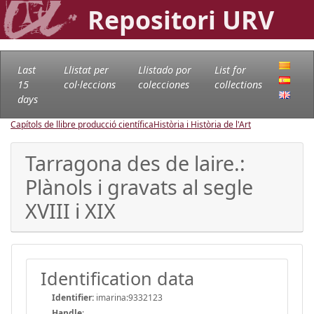
Repositori URV
Last
Llistat per
Llistado por
List for
15
col·leccions
colecciones
collections
days
Capítols de llibre producció científica
Història i Història de l'Art
Tarragona des de laire.:
Plànols i gravats al segle
XVIII i XIX
Identification data
Identifier:
imarina:9332123
Handle
: