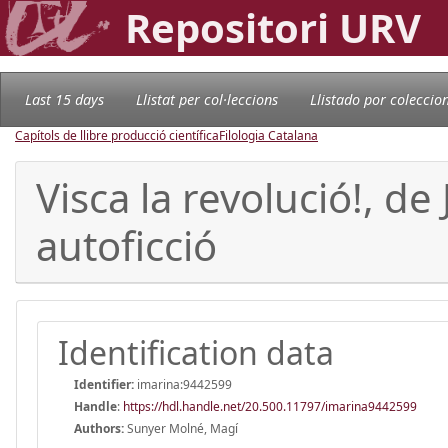
Repositori URV
Last 15 days
Llistat per col·leccions
Llistado por coleccio
Capítols de llibre producció científica
Filologia Catalana
Visca la revolució!, de
autoficció
Identification data
Identifier:
imarina:9442599
Handle
:
https://hdl.handle.net/20.500.11797/imarina9442599
Authors:
Sunyer Molné, Magí