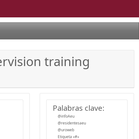
rvision training
Palabras clave:
@infoAeu
@residentesaeu
@uroweb
Etiqueta «#»