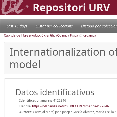
Repositori URV
Last 15 days
Llistat per col·leccions
Llistado por coleccio
Capítols de llibre producció científica
Química Física i Inorgànica
Internationalization o
model
Datos identificativos
Identificador:
imarina:4122846
Handle
:
https://hdl.handle.net/20.500.11797/imarina4122846
Autores:
Carvajal Martí, Joan Josep / García Álvarez, María Ercilia 