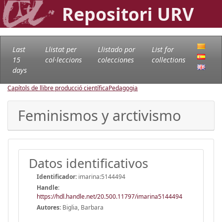
Repositori URV
Last
Llistat per
Llistado por
List for
15
col·leccions
colecciones
collections
days
Capítols de llibre producció científica
Pedagogia
Feminismos y arctivismo
Datos identificativos
Identificador:
imarina:5144494
Handle
:
https://hdl.handle.net/20.500.11797/imarina5144494
Autores:
Biglia, Barbara