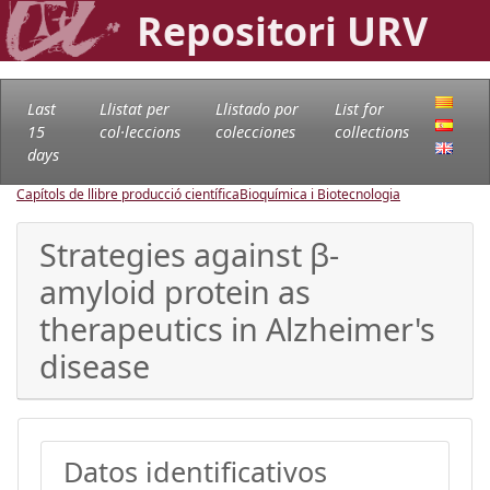
Repositori URV
Last
Llistat per
Llistado por
List for
15
col·leccions
colecciones
collections
days
Capítols de llibre producció científica
Bioquímica i Biotecnologia
Strategies against β-
amyloid protein as
therapeutics in Alzheimer's
disease
Datos identificativos