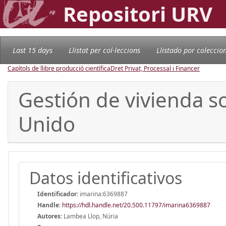
Repositori URV
Last 15 days
Llistat per col·leccions
Llistado por coleccio
Capítols de llibre producció científica
Dret Privat, Processal i Financer
Gestión de vivienda so
Unido
Datos identificativos
Identificador:
imarina:6369887
Handle
:
https://hdl.handle.net/20.500.11797/imarina6369887
Autores:
Lambea Llop, Núria