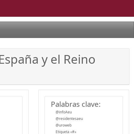
 España y el Reino
Palabras clave:
@infoAeu
@residentesaeu
@uroweb
Etiqueta «#»