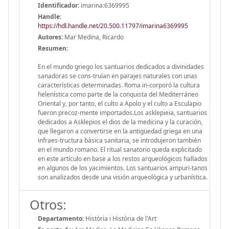
Identificador:
imarina:6369995
Handle
:
https://hdl.handle.net/20.500.11797/imarina6369995
Autores:
Mar Medina, Ricardo
Resumen:
En el mundo griego los santuarios dedicados a divinidades
sanadoras se cons-truían en parajes naturales con unas
características determinadas. Roma in-corporó la cultura
helenística como parte de la conquista del Mediterráneo
Oriental y, por tanto, el culto a Apolo y el culto a Esculapio
fueron precoz-mente importados.Los asklepieia, santuarios
dedicados a Asklepios el dios de la medicina y la curación,
que llegaron a convertirse en la antigüedad griega en una
infraes-tructura básica sanitaria, se introdujeron también
en el mundo romano. El ritual sanatorio queda explicitado
en este artículo en base a los restos arqueológicos hallados
en algunos de los yacimientos. Los santuarios ampuri-tanos
son analizados desde una visión arqueológica y urbanística.
Otros:
Departamento:
Història i Història de l'Art