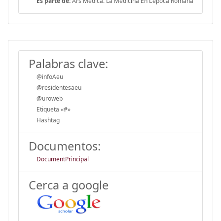
Es parte de:
Ars Medica. La Medicina En L'època Romana
Palabras clave:
@infoAeu
@residentesaeu
@uroweb
Etiqueta «#»
Hashtag
Documentos:
DocumentPrincipal
Cerca a google