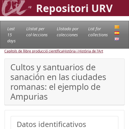
Repositori URV
Last
Llistat per
Llistado por
List for
15
col·leccions
colecciones
collections
days
Capítols de llibre producció científica
Història i Història de l'Art
Cultos y santuarios de
sanación en las ciudades
romanas: el ejemplo de
Ampurias
Datos identificativos