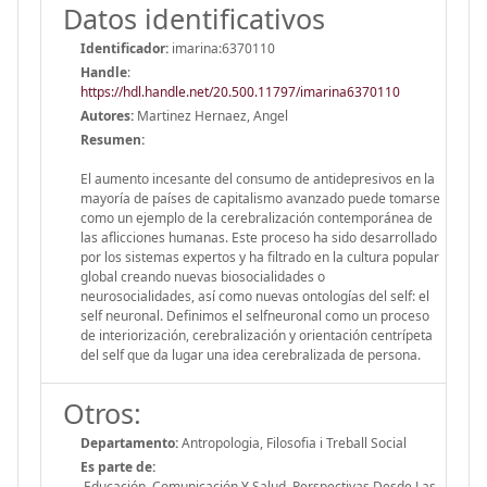
Datos identificativos
Identificador:
imarina:6370110
Handle
:
https://hdl.handle.net/20.500.11797/imarina6370110
Autores:
Martinez Hernaez, Angel
Resumen:
El aumento incesante del consumo de antidepresivos en la
mayoría de países de capitalismo avanzado puede tomarse
como un ejemplo de la cerebralización contemporánea de
las aflicciones humanas. Este proceso ha sido desarrollado
por los sistemas expertos y ha filtrado en la cultura popular
global creando nuevas biosocialidades o
neurosocialidades, así como nuevas ontologías del self: el
self neuronal. Definimos el selfneuronal como un proceso
de interiorización, cerebralización y orientación centrípeta
del self que da lugar una idea cerebralizada de persona.
Otros:
Departamento:
Antropologia, Filosofia i Treball Social
Es parte de:
Educación, Comunicación Y Salud. Perspectivas Desde Las