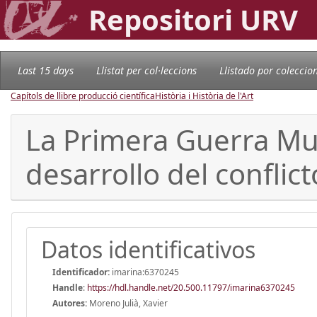
Repositori URV
Last 15 days
Llistat per col·leccions
Llistado por coleccio
Capítols de llibre producció científica
Història i Història de l'Art
La Primera Guerra Mu
desarrollo del conflict
Datos identificativos
Identificador:
imarina:6370245
Handle
:
https://hdl.handle.net/20.500.11797/imarina6370245
Autores:
Moreno Julià, Xavier