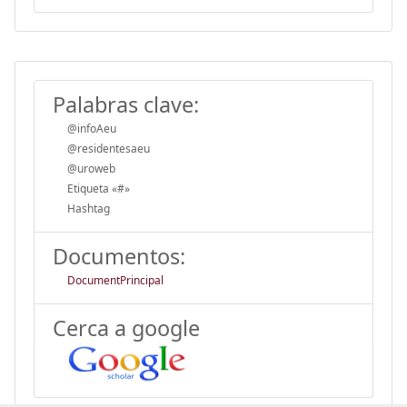
Palabras clave:
@infoAeu
@residentesaeu
@uroweb
Etiqueta «#»
Hashtag
Documentos:
DocumentPrincipal
Cerca a google