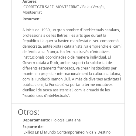
Autores:
CORRETGER SÀEZ, MONTSERRAT / Palau Vergés,
Montserrat
Resumen:
A inicis del 1939, un gran nombre d’intel·lectuals catalans,
professionals de les lletres i les arts que durant la
República i la guerra havien manifestat el seu compromís
demòcrata, antifeixista i catalanista, va emprendre el camí
de l’exili cap a França. Ho feren a través d’iniciatives
institucionals coordinades o de manera individual. El
Govern català a l’exili, amb el suport i la solidaritat de
diferents estaments francesos, va crear institucions per
mantenir i projectar internacionalment la cultura catalana,
com la Fundació Ramon Llull. A més de diverses activitats i
publicacions, la Fundació va portar a terme iniciatives
d’enllaç i de tasca assistencial, com la creació de les
“residències d’intel·lectuals”.
Otros:
Departamento:
Filologia Catalana
Es parte de:
Exilios En El Mundo Contemporáneo: Vida Y Destino