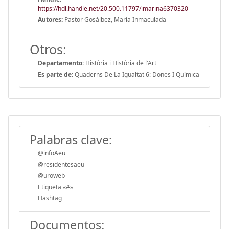
https://hdl.handle.net/20.500.11797/imarina6370320
Autores:
Pastor Gosálbez, María Inmaculada
Otros:
Departamento:
Història i Història de l'Art
Es parte de:
Quaderns De La Igualtat 6: Dones I Química
Palabras clave:
@infoAeu
@residentesaeu
@uroweb
Etiqueta «#»
Hashtag
Documentos: