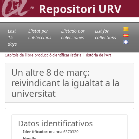
Repositori URV
Last
Llistat per
Llistado por
List for
15
col·leccions
colecciones
collections
days
Capítols de llibre producció científica
Història i Història de l'Art
Un altre 8 de març:
reivindicant la igualtat a la
universitat
Datos identificativos
Identificador:
imarina:6370320
Handle
: