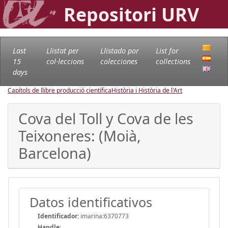
Repositori URV
Last
Llistat per
Llistado por
List for
15
col·leccions
colecciones
collections
days
Capítols de llibre producció científica
Història i Història de l'Art
Cova del Toll y Cova de les
Teixoneres: (Moià,
Barcelona)
Datos identificativos
Identificador:
imarina:6370773
Handle
: