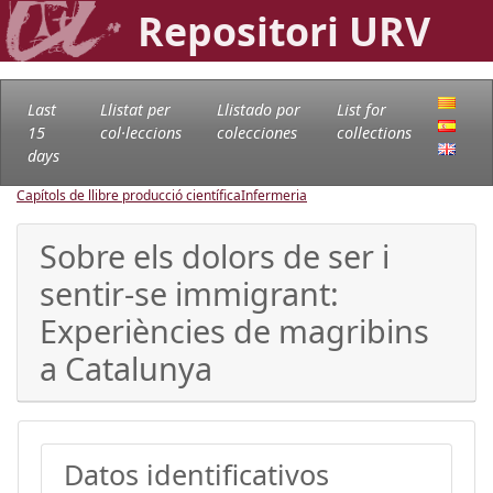
Repositori URV
Last
Llistat per
Llistado por
List for
15
col·leccions
colecciones
collections
days
Capítols de llibre producció científica
Infermeria
Sobre els dolors de ser i
sentir-se immigrant:
Experiències de magribins
a Catalunya
Datos identificativos