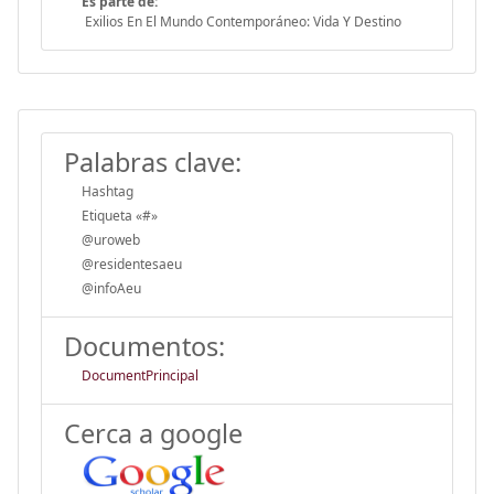
Es parte de:
Exilios En El Mundo Contemporáneo: Vida Y Destino
Palabras clave:
Hashtag
Etiqueta «#»
@uroweb
@residentesaeu
@infoAeu
Documentos:
DocumentPrincipal
Cerca a google