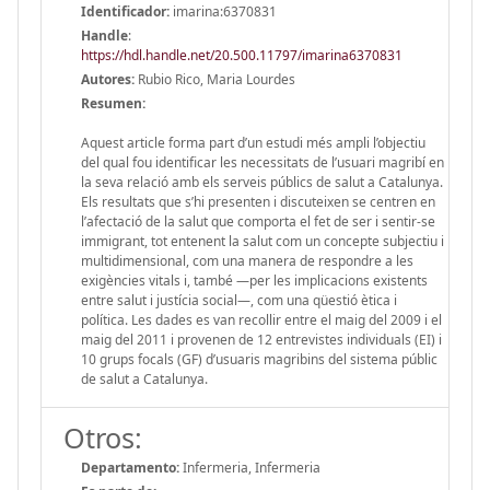
Identificador:
imarina:6370831
Handle
:
https://hdl.handle.net/20.500.11797/imarina6370831
Autores:
Rubio Rico, Maria Lourdes
Resumen:
Aquest article forma part d’un estudi més ampli l’objectiu
del qual fou identificar les necessitats de l’usuari magribí en
la seva relació amb els serveis públics de salut a Catalunya.
Els resultats que s’hi presenten i discuteixen se centren en
l’afectació de la salut que comporta el fet de ser i sentir-se
immigrant, tot entenent la salut com un concepte subjectiu i
multidimensional, com una manera de respondre a les
exigències vitals i, també —per les implicacions existents
entre salut i justícia social—, com una qüestió ètica i
política. Les dades es van recollir entre el maig del 2009 i el
maig del 2011 i provenen de 12 entrevistes individuals (EI) i
10 grups focals (GF) d’usuaris magribins del sistema públic
de salut a Catalunya.
Otros:
Departamento:
Infermeria, Infermeria