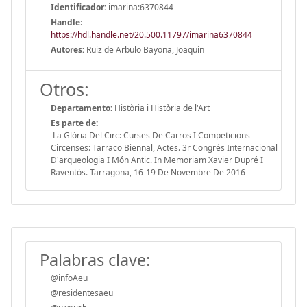
Identificador:
imarina:6370844
Handle
:
https://hdl.handle.net/20.500.11797/imarina6370844
Autores:
Ruiz de Arbulo Bayona, Joaquin
Otros:
Departamento:
Història i Història de l'Art
Es parte de:
La Glòria Del Circ: Curses De Carros I Competicions
Circenses: Tarraco Biennal, Actes. 3r Congrés Internacional
D'arqueologia I Món Antic. In Memoriam Xavier Dupré I
Raventós. Tarragona, 16-19 De Novembre De 2016
Palabras clave:
@infoAeu
@residentesaeu