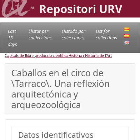
Repositori URV
Last
Llistat per
Llistado por
List for
15
col·leccions
colecciones
collections
days
Capítols de llibre producció científica
Història i Història de l'Art
Caballos en el circo de
\Tarraco\. Una reflexión
arquitectónica y
arqueozoológica
Datos identificativos