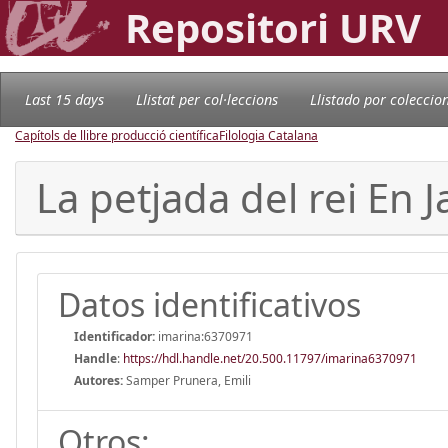
Repositori URV
Last 15 days
Llistat per col·leccions
Llistado por coleccio
Capítols de llibre producció científica
Filologia Catalana
La petjada del rei En 
Datos identificativos
Identificador:
imarina:6370971
Handle
:
https://hdl.handle.net/20.500.11797/imarina6370971
Autores:
Samper Prunera, Emili
Otros: