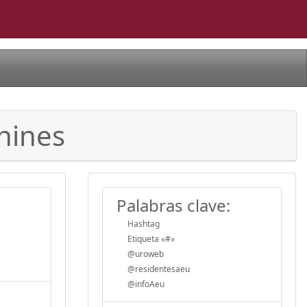
onines
Palabras clave:
Hashtag
Etiqueta «#»
@uroweb
@residentesaeu
@infoAeu