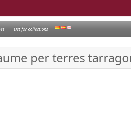
nes
List for collections
Jaume per terres tarrag