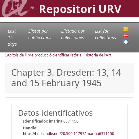
Repositori URV
Last
Llistat per
Llistado por
List for
15
col·leccions
colecciones
collections
days
Capítols de llibre producció científica
Història i Història de l'Art
Chapter 3. Dresden: 13, 14
and 15 February 1945
Datos identificativos
Identificador:
imarina:6371150
Handle
:
https://hdl.handle.net/20.500.11797/imarina6371150