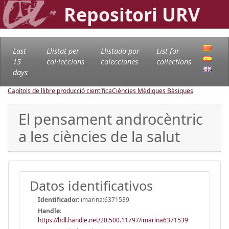
Repositori URV
Last
Llistat per
Llistado por
List for
15
col·leccions
colecciones
collections
days
Capítols de llibre producció científica
Ciències Mèdiques Bàsiques
El pensament androcèntric
a les ciències de la salut
Datos identificativos
Identificador:
imarina:6371539
Handle
:
https://hdl.handle.net/20.500.11797/imarina6371539