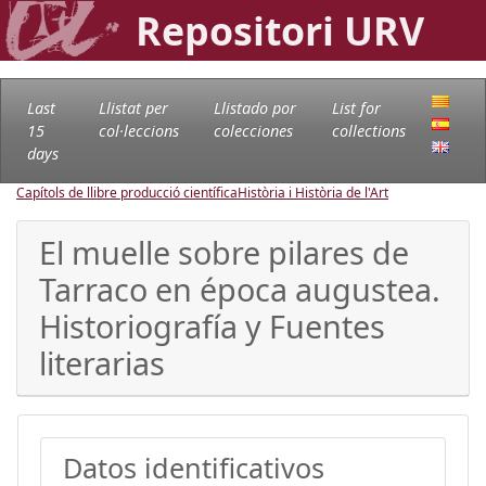
Repositori URV
Last
Llistat per
Llistado por
List for
15
col·leccions
colecciones
collections
days
Capítols de llibre producció científica
Història i Història de l'Art
El muelle sobre pilares de
Tarraco en época augustea.
Historiografía y Fuentes
literarias
Datos identificativos