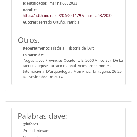
Identificador:
imarina:6372032
Handle
:
https://hdl.handle.net/20.500.11797/imarina6372032
Autores:
Terrado Ortuño, Patricia
Otros:
Departamento:
Història i Història de l'Art
Es parte de:
August I Les Províncies Occidentals. 2000 Aniversari De La
Mort D'august: Tarraco Biennal, Actes. 2on Congrés
Internacional D'arqueologia I Món Antic. Tarragona, 26-29
De Noviembre De 2014
Palabras clave:
@infoAeu
@residentesaeu