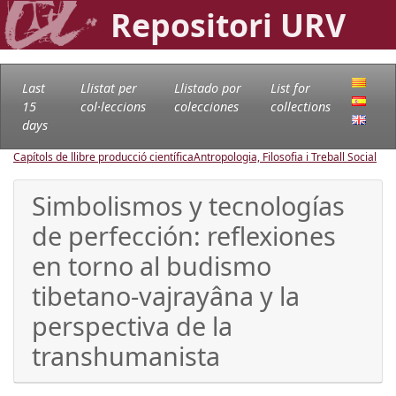
Repositori URV
Last
Llistat per
Llistado por
List for
15
col·leccions
colecciones
collections
days
Capítols de llibre producció científica
Antropologia, Filosofia i Treball Social
Simbolismos y tecnologías
de perfección: reflexiones
en torno al budismo
tibetano-vajrayâna y la
perspectiva de la
transhumanista