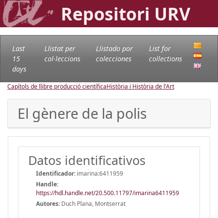
Repositori URV
Last
Llistat per
Llistado por
List for
15
col·leccions
colecciones
collections
days
Capítols de llibre producció científica
Història i Història de l'Art
El gènere de la polis
Datos identificativos
Identificador:
imarina:6411959
Handle
:
https://hdl.handle.net/20.500.11797/imarina6411959
Autores:
Duch Plana, Montserrat