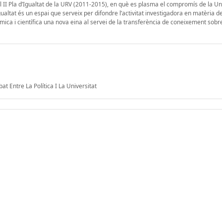
l II Pla d’Igualtat de la URV (2011-2015), en què es plasma el compromís de la Un
gualtat és un espai que serveix per difondre l’activitat investigadora en matèria de
dèmica i científica una nova eina al servei de la transferència de coneixement sobr
t Entre La Política I La Universitat