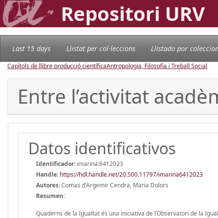
Repositori URV
Last 15 days
Llistat per col·leccions
Llistado por coleccio
Capítols de llibre producció científica
Antropologia, Filosofia i Treball Social
Entre l’activitat acadèmi
Datos identificativos
Identificador:
imarina:6412023
Handle
:
https://hdl.handle.net/20.500.11797/imarina6412023
Autores:
Comas d'Argemir Cendra, Maria Dolors
Resumen:
Quaderns de la Igualtat és una iniciativa de l’Observatori de la Igual