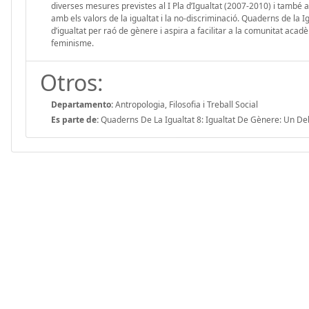
diverses mesures previstes al I Pla d’Igualtat (2007-2010) i també a
amb els valors de la igualtat i la no-discriminació. Quaderns de la I
d’igualtat per raó de gènere i aspira a facilitar a la comunitat aca
feminisme.
Otros:
Departamento:
Antropologia, Filosofia i Treball Social
Es parte de:
Quaderns De La Igualtat 8: Igualtat De Gènere: Un Deba