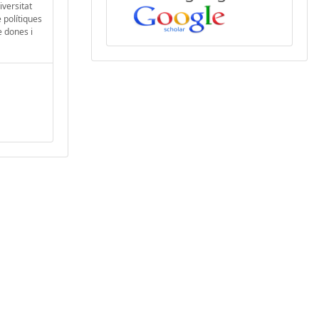
iversitat
 polítiques
e dones i