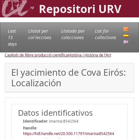
Repositori URV
Last
Llistat per
Llistado por
List for
15
col·leccions
colecciones
collections
days
Capítols de llibre producció científica
Història i Història de l'Art
El yacimiento de Cova Eirós:
Localización
Datos identificativos
Identificador:
imarina:8542564
Handle
:
https://hdl.handle.net/20.500.11797/imarina8542564