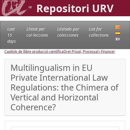
Repositori URV
Last
Llistat per
Llistado por
List for
15
col·leccions
colecciones
collections
days
Capítols de llibre producció científica
Dret Privat, Processal i Financer
Multilingualism in EU
Private International Law
Regulations: the Chimera of
Vertical and Horizontal
Coherence?