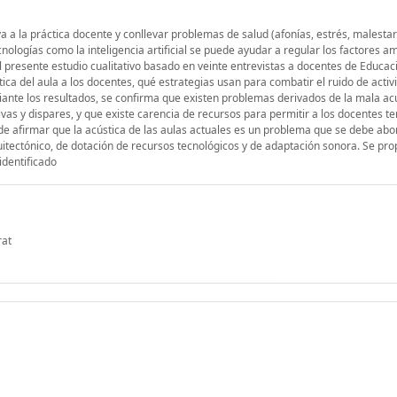
 a la práctica docente y conllevar problemas de salud (afonías, estrés, malestar
nologías como la inteligencia artificial se puede ayudar a regular los factores a
l presente estudio cualitativo basado en veinte entrevistas a docentes de Educac
ica del aula a los docentes, qué estrategias usan para combatir el ruido de activ
diante los resultados, se confirma que existen problemas derivados de la mala acú
ivas y dispares, y que existe carencia de recursos para permitir a los docentes 
ede afirmar que la acústica de las aulas actuales es un problema que se debe abo
uitectónico, de dotación de recursos tecnológicos y de adaptación sonora. Se pr
identificado
rat