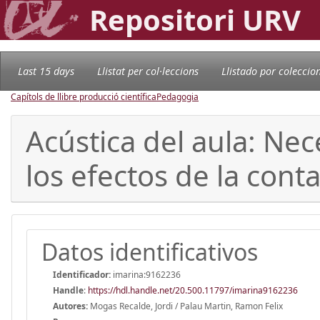
Repositori URV
Last 15 days
Llistat per col·leccions
Llistado por coleccio
Capítols de llibre producció científica
Pedagogia
Acústica del aula: Nec
los efectos de la con
Datos identificativos
Identificador:
imarina:9162236
Handle
:
https://hdl.handle.net/20.500.11797/imarina9162236
Autores:
Mogas Recalde, Jordi / Palau Martin, Ramon Felix