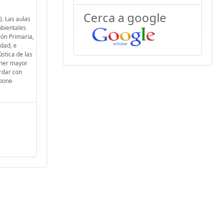
Cerca a google
). Las aulas
mbientales
ión Primaria,
idad, e
stica de las
tener mayor
rdar con
opone