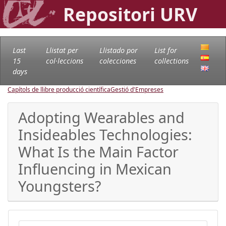
Repositori URV
Last
Llistat per
Llistado por
List for
15
col·leccions
colecciones
collections
days
Capítols de llibre producció científica
Gestió d'Empreses
Adopting Wearables and
Insideables Technologies:
What Is the Main Factor
Influencing in Mexican
Youngsters?