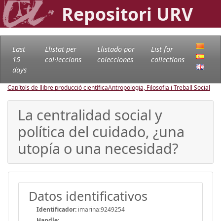
Repositori URV
Last
Llistat per
Llistado por
List for
15
col·leccions
colecciones
collections
days
Capítols de llibre producció científica
Antropologia, Filosofia i Treball Social
La centralidad social y
política del cuidado, ¿una
utopía o una necesidad?
Datos identificativos
Identificador:
imarina:9249254
Handle
: