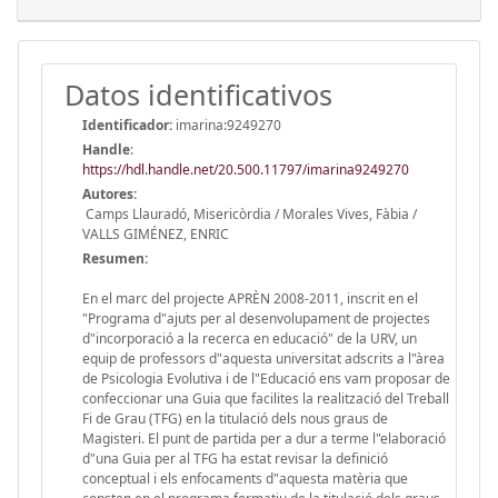
Datos identificativos
Identificador:
imarina:9249270
Handle
:
https://hdl.handle.net/20.500.11797/imarina9249270
Autores:
Camps Llauradó, Misericòrdia / Morales Vives, Fàbia /
VALLS GIMÉNEZ, ENRIC
Resumen:
En el marc del projecte APRÈN 2008-2011, inscrit en el
"Programa d"ajuts per al desenvolupament de projectes
d"incorporació a la recerca en educació" de la URV, un
equip de professors d"aquesta universitat adscrits a l"àrea
de Psicologia Evolutiva i de l"Educació ens vam proposar de
confeccionar una Guia que facilites la realització del Treball
Fi de Grau (TFG) en la titulació dels nous graus de
Magisteri. El punt de partida per a dur a terme l"elaboració
d"una Guia per al TFG ha estat revisar la definició
conceptual i els enfocaments d"aquesta matèria que