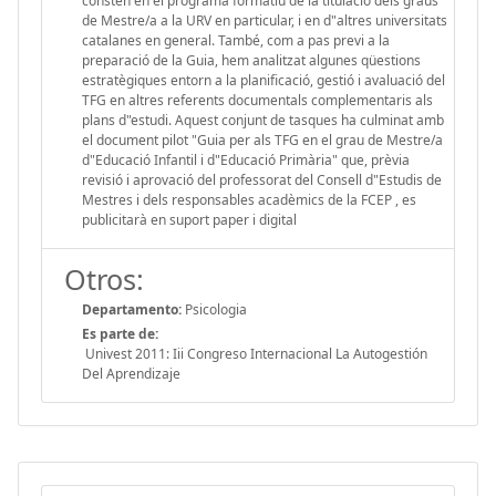
consten en el programa formatiu de la titulació dels graus
de Mestre/a a la URV en particular, i en d"altres universitats
catalanes en general. També, com a pas previ a la
preparació de la Guia, hem analitzat algunes qüestions
estratègiques entorn a la planificació, gestió i avaluació del
TFG en altres referents documentals complementaris als
plans d"estudi. Aquest conjunt de tasques ha culminat amb
el document pilot "Guia per als TFG en el grau de Mestre/a
d"Educació Infantil i d"Educació Primària" que, prèvia
revisió i aprovació del professorat del Consell d"Estudis de
Mestres i dels responsables acadèmics de la FCEP , es
publicitarà en suport paper i digital
Otros:
Departamento:
Psicologia
Es parte de:
Univest 2011: Iii Congreso Internacional La Autogestión
Del Aprendizaje