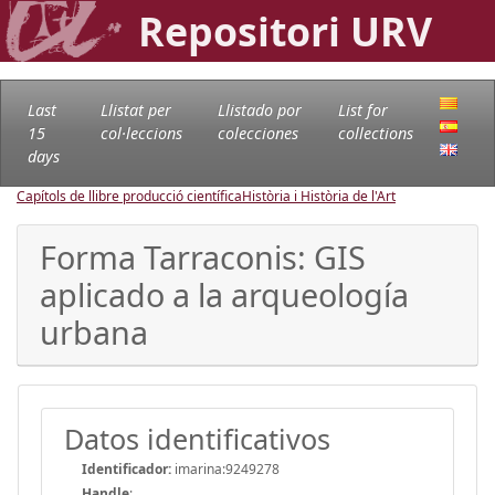
Repositori URV
Last
Llistat per
Llistado por
List for
15
col·leccions
colecciones
collections
days
Capítols de llibre producció científica
Història i Història de l'Art
Forma Tarraconis: GIS
aplicado a la arqueología
urbana
Datos identificativos
Identificador:
imarina:9249278
Handle
: