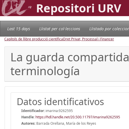
Repositori URV
Last 15 days
Llistat per col·leccions
Llistado por coleccio
Capítols de llibre producció científica
Dret Privat, Processal i Financer
La guarda compartida 
terminología
Datos identificativos
Identificador:
imarina:9262595
Handle
:
https://hdl.handle.net/20.500.11797/imarina9262595
Autores:
Barrada Orellana, María de los Reyes