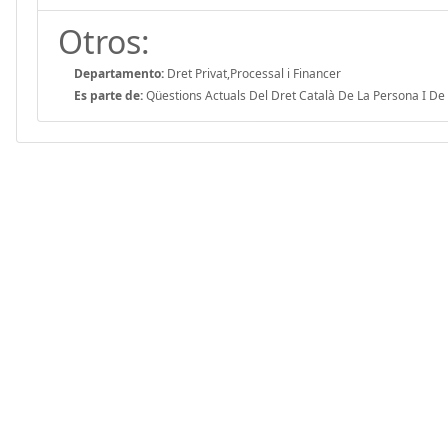
Otros:
Departamento:
Dret Privat,Processal i Financer
Es parte de:
Qüestions Actuals Del Dret Català De La Persona I De 