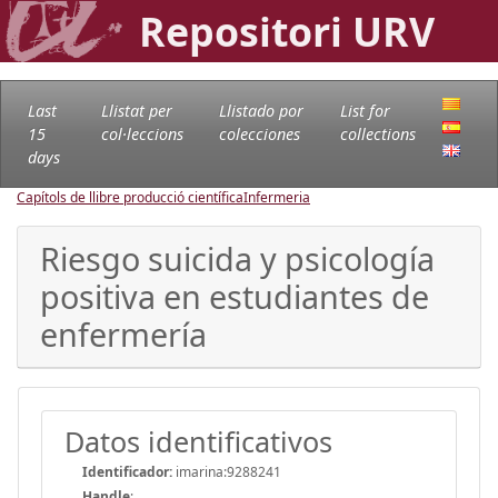
Repositori URV
Last
Llistat per
Llistado por
List for
15
col·leccions
colecciones
collections
days
Capítols de llibre producció científica
Infermeria
Riesgo suicida y psicología
positiva en estudiantes de
enfermería
Datos identificativos
Identificador:
imarina:9288241
Handle
: